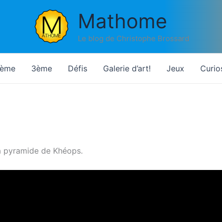
Mathome
Le blog de Christophe Brossard
ème
3ème
Défis
Galerie d’art!
Jeux
Curio
a pyramide de Khéops.