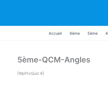
Aller
au
contenu
Accueil
6ème
5ème
4
5ème-QCM-Angles
[WpProQuiz 6]