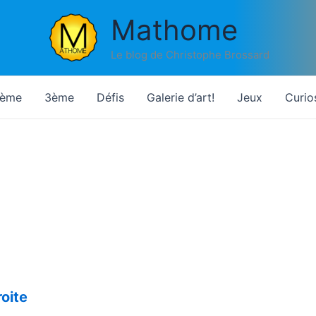
Mathome
Le blog de Christophe Brossard
ème
3ème
Défis
Galerie d’art!
Jeux
Curio
oite