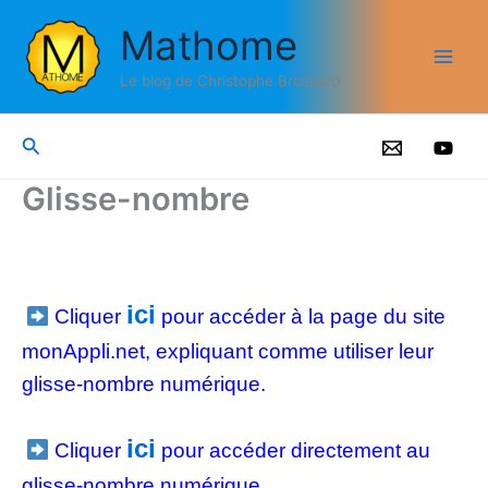
Aller
Mathome
au
contenu
Le blog de Christophe Brossard
Rechercher
Glisse-nombre
ici
Cliquer
pour accéder à la page du site
monAppli.net, expliquant comme utiliser leur
glisse-nombre numérique.
ici
Cliquer
pour accéder directement au
glisse-nombre numérique.