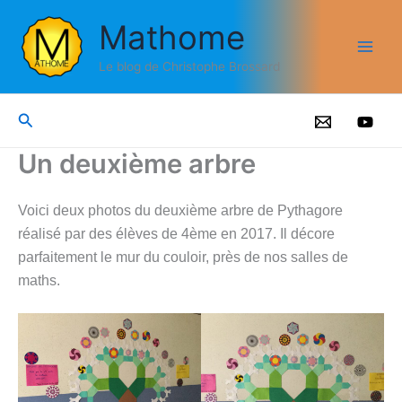
Aller
Mathome
au
contenu
Le blog de Christophe Brossard
Rechercher
Un deuxième arbre
Voici deux photos du deuxième arbre de Pythagore
réalisé par des élèves de 4ème en 2017. Il décore
parfaitement le mur du couloir, près de nos salles de
maths.