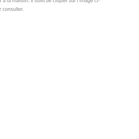
r à la maison. Il suffit de cliquer sur l’image ci-
 consulter.