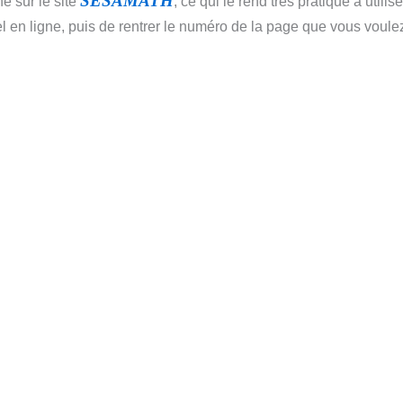
SESAMATH
ne sur le site
, ce qui le rend très pratique à utilise
 en ligne, puis de rentrer le numéro de la page que vous voulez