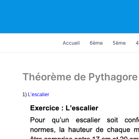
Aller
au
contenu
Accueil
6ème
5ème
4
Théorème de Pythagore
1)
L’escalier