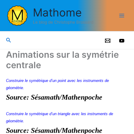
Aller
Mathome
au
contenu
Le blog de Christophe Brossard
Rechercher
Animations sur la symétrie
centrale
Construire le symétrique d’un point avec les instruments de
géométrie.
Source:
Sésamath/Mathenpoche
Construire le symétrique d’un triangle avec les instruments de
géométrie.
Source:
Sésamath/Mathenpoche