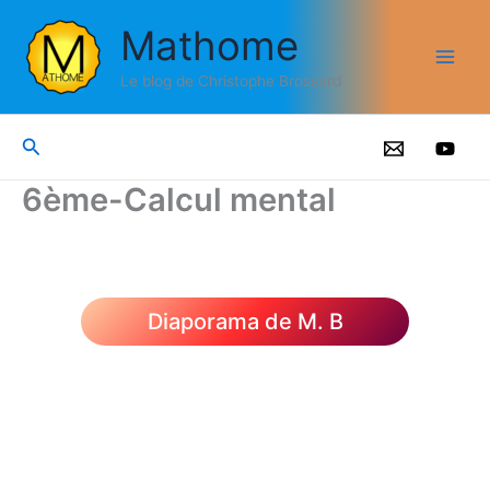
Aller
Mathome
au
contenu
Le blog de Christophe Brossard
Rechercher
6ème-Calcul mental
Diaporama de M. B