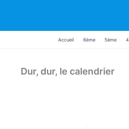
Aller
au
contenu
Accueil
6ème
5ème
4
Dur, dur, le calendrier