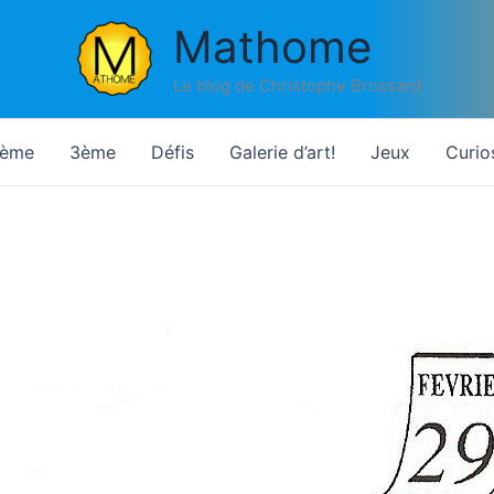
Mathome
Le blog de Christophe Brossard
ème
3ème
Défis
Galerie d’art!
Jeux
Curio