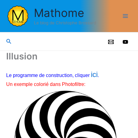
Aller
Mathome
au
contenu
Le blog de Christophe Brossard
Rechercher
Illusion
ici
Le programme de construction, cliquer
.
Un exemple colorié dans Photofiltre: