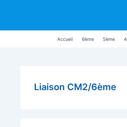
Aller
au
contenu
Accueil
6ème
5ème
4
Liaison CM2/6ème