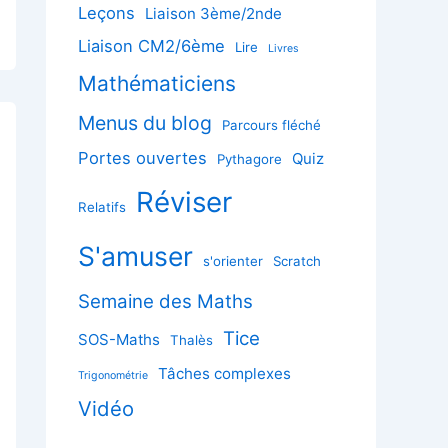
Leçons
Liaison 3ème/2nde
Liaison CM2/6ème
Lire
Livres
Mathématiciens
Menus du blog
Parcours fléché
Portes ouvertes
Quiz
Pythagore
Réviser
Relatifs
S'amuser
s'orienter
Scratch
Semaine des Maths
Tice
SOS-Maths
Thalès
Tâches complexes
Trigonométrie
Vidéo