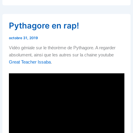
Pythagore en rap!
octobre 31, 2019
V
idéo géniale sur le théorème de Pythagore. A regarder
absolument, ainsi que les autres sur la chaine youtube
Great Teacher Issaba
.