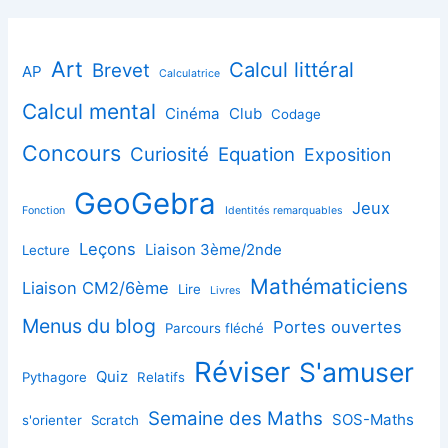
Art
Calcul littéral
Brevet
AP
Calculatrice
Calcul mental
Cinéma
Club
Codage
Concours
Curiosité
Equation
Exposition
GeoGebra
Jeux
Fonction
Identités remarquables
Leçons
Liaison 3ème/2nde
Lecture
Mathématiciens
Liaison CM2/6ème
Lire
Livres
Menus du blog
Portes ouvertes
Parcours fléché
Réviser
S'amuser
Quiz
Pythagore
Relatifs
Semaine des Maths
SOS-Maths
s'orienter
Scratch