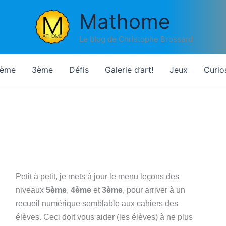
Mathome
Le blog de Christophe Brossard
ème
3ème
Défis
Galerie d’art!
Jeux
Curio
Petit à petit, je mets à jour le menu leçons des
niveaux
5ème
,
4ème
et
3ème
, pour arriver à un
recueil numérique semblable aux cahiers des
élèves. Ceci doit vous aider (les élèves) à ne plus