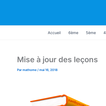
Aller
au
contenu
Accueil
6ème
5ème
4
Mise à jour des leçons
Par
mathome
/
mai 16, 2018