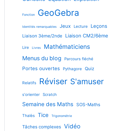
GeoGebra
Fonction
Jeux
Leçons
Lecture
Identités remarquables
Liaison CM2/6ème
Liaison 3ème/2nde
Mathématiciens
Lire
Livres
Menus du blog
Parcours fléché
Portes ouvertes
Quiz
Pythagore
Réviser
S'amuser
Relatifs
s'orienter
Scratch
Semaine des Maths
SOS-Maths
Tice
Thalès
Trigonométrie
Vidéo
Tâches complexes