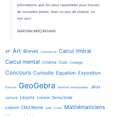
informations que l’on peut rassembler pour trouver
de nouvelles pistes. Avec un peu de chance, on
s’en sort.
MARYAM MIRZAKHANI
Art
Calcul littéral
Brevet
AP
Calculatrice
Calcul mental
Cinéma
Club
Codage
Concours
Curiosité
Equation
Exposition
GeoGebra
Jeux
Fonction
Identités remarquables
Leçons
Liaison 3ème/2nde
Lecture
Mathématiciens
Liaison CM2/6ème
Lire
Livres