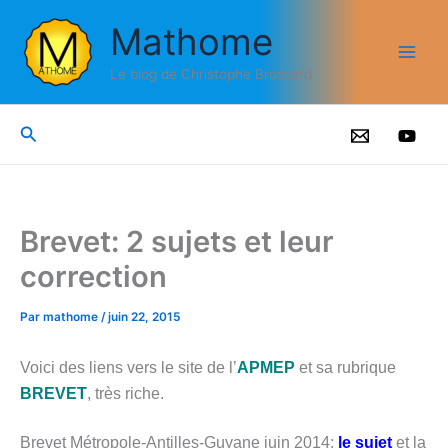
Aller
Mathome
au
contenu
Le blog de Christophe Brossard
Rechercher
Brevet: 2 sujets et leur
correction
Par
mathome
/
juin 22, 2015
Voici des liens vers le site de l’
APMEP
et sa rubrique
BREVET
, très riche.
Brevet Métropole-Antilles-Guyane juin 2014:
le sujet
et la