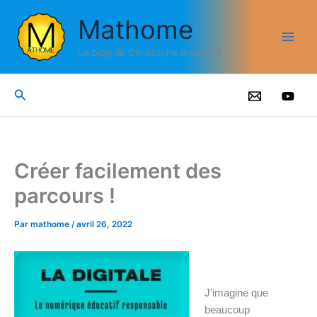
Aller
Mathome
au
contenu
Le blog de Christophe Brossard
Rechercher
Créer facilement des
parcours !
Par
mathome
/
avril 26, 2022
J’imagine que
beaucoup