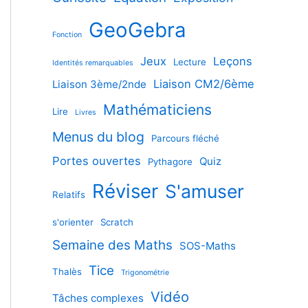
GeoGebra
Fonction
Jeux
Leçons
Lecture
Identités remarquables
Liaison CM2/6ème
Liaison 3ème/2nde
Mathématiciens
Lire
Livres
Menus du blog
Parcours fléché
Portes ouvertes
Quiz
Pythagore
Réviser
S'amuser
Relatifs
s'orienter
Scratch
Semaine des Maths
SOS-Maths
Tice
Thalès
Trigonométrie
Vidéo
Tâches complexes