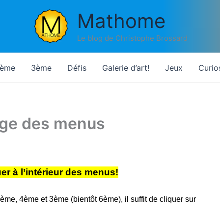
Mathome
Le blog de Christophe Brossard
ème
3ème
Défis
Galerie d’art!
Jeux
Curio
lage des menus
r à l’intérieur des menus!
me, 4ème et 3ème (bientôt 6ème), il suffit de cliquer sur