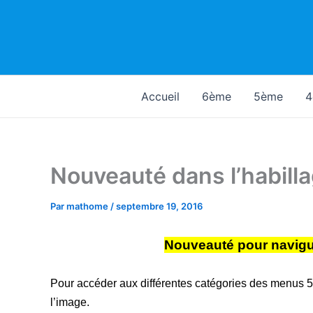
Aller
au
contenu
Accueil
6ème
5ème
4
Nouveauté dans l’habil
Par
mathome
/
septembre 19, 2016
Nouveauté pour navigue
Pour accéder aux différentes catégories des menus 5è
l’image.