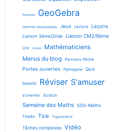
GeoGebra
Fonction
Jeux
Leçons
Lecture
Identités remarquables
Liaison CM2/6ème
Liaison 3ème/2nde
Mathématiciens
Lire
Livres
Menus du blog
Parcours fléché
Portes ouvertes
Quiz
Pythagore
Réviser
S'amuser
Relatifs
s'orienter
Scratch
Semaine des Maths
SOS-Maths
Tice
Thalès
Trigonométrie
Vidéo
Tâches complexes