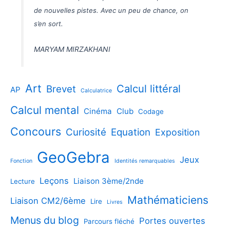
de nouvelles pistes. Avec un peu de chance, on
s’en sort.
MARYAM MIRZAKHANI
Art
Calcul littéral
Brevet
AP
Calculatrice
Calcul mental
Cinéma
Club
Codage
Concours
Curiosité
Equation
Exposition
GeoGebra
Jeux
Fonction
Identités remarquables
Leçons
Liaison 3ème/2nde
Lecture
Mathématiciens
Liaison CM2/6ème
Lire
Livres
Menus du blog
Portes ouvertes
Parcours fléché