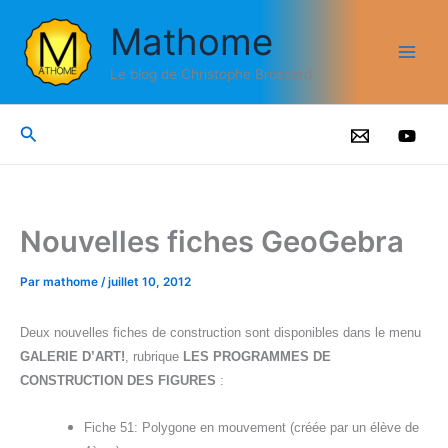
Aller
Mathome
au
contenu
Le blog de Christophe Brossard
Rechercher
Nouvelles fiches GeoGebra
Par
mathome
/
juillet 10, 2012
Deux nouvelles fiches de construction sont disponibles dans le menu
GALERIE D’ART!
, rubrique
LES PROGRAMMES DE
CONSTRUCTION DES FIGURES
:
Fiche 51: Polygone en mouvement (créée par un élève de