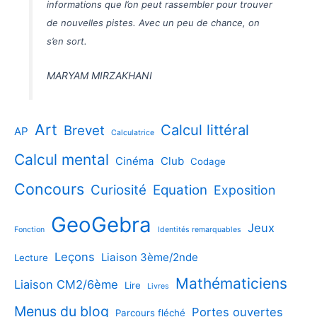
informations que l’on peut rassembler pour trouver
de nouvelles pistes. Avec un peu de chance, on
s’en sort.
MARYAM MIRZAKHANI
Art
Calcul littéral
Brevet
AP
Calculatrice
Calcul mental
Cinéma
Club
Codage
Concours
Curiosité
Equation
Exposition
GeoGebra
Jeux
Fonction
Identités remarquables
Leçons
Liaison 3ème/2nde
Lecture
Mathématiciens
Liaison CM2/6ème
Lire
Livres
Menus du blog
Portes ouvertes
Parcours fléché