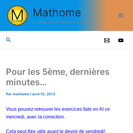
Aller
Mathome
au
contenu
Le blog de Christophe Brossard
Rechercher
Pour les 5ème, dernières
minutes…
Par
mathome
/
avril 10, 2013
Vous pouvez retrouver les exercices faits en AI ce
mercredi, avec la correction.
Cela peut être utile avant le devoir de vendredi!