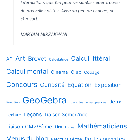
informations que l’on peut rassembler pour trouver
de nouvelles pistes. Avec un peu de chance, on
s’en sort.
MARYAM MIRZAKHANI
Art
Calcul littéral
Brevet
AP
Calculatrice
Calcul mental
Cinéma
Club
Codage
Concours
Curiosité
Equation
Exposition
GeoGebra
Jeux
Fonction
Identités remarquables
Leçons
Liaison 3ème/2nde
Lecture
Mathématiciens
Liaison CM2/6ème
Lire
Livres
Menus du blog
Portes ouvertes
Parcours fléché