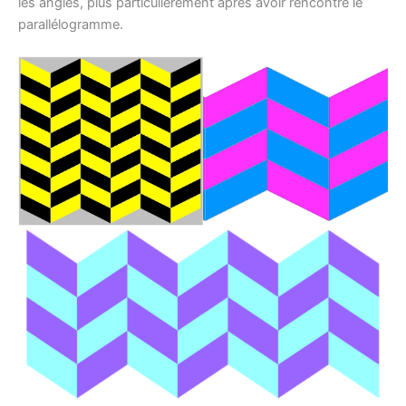
les angles, plus particulièrement après avoir rencontré le
parallélogramme.