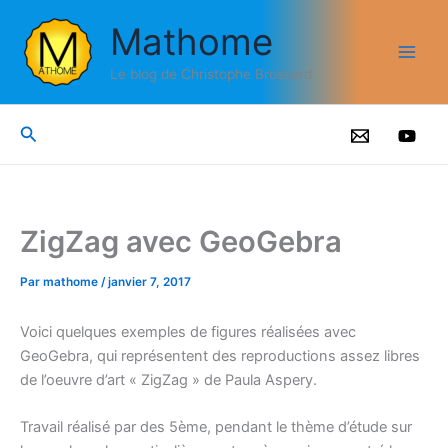
Aller
Mathome
au
contenu
Le blog de Christophe Brossard
Rechercher
ZigZag avec GeoGebra
Par
mathome
/
janvier 7, 2017
Voici quelques exemples de figures réalisées avec
GeoGebra, qui représentent des reproductions assez libres
de l’oeuvre d’art « ZigZag » de Paula Aspery.
Travail réalisé par des 5ème, pendant le thème d’étude sur